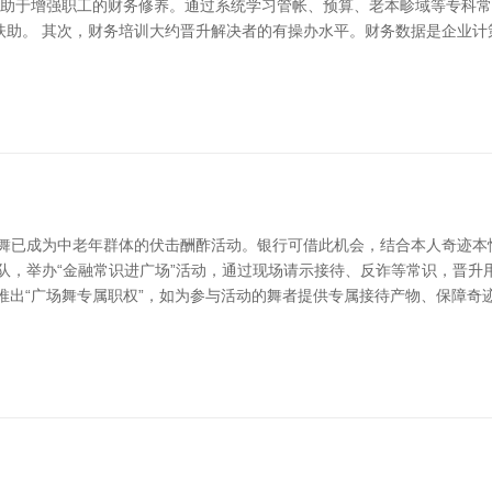
训有助于增强职工的财务修养。通过系统学习管帐、预算、老本畛域等专科
扶助。 其次，财务培训大约晋升解决者的有操办水平。财务数据是企业计
场舞已成为中老年群体的伏击酬酢活动。银行可借此机会，结合本人奇迹本
队，举办“金融常识进广场”活动，通过现场请示接待、反诈等常识，晋
，推出“广场舞专属职权”，如为参与活动的舞者提供专属接待产物、保障奇