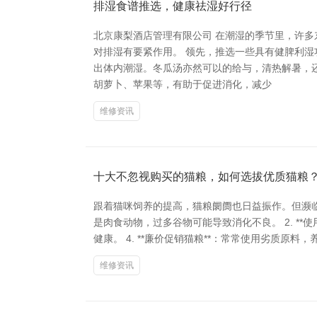
排湿食谱推选，健康祛湿好行径
北京康梨酒店管理有限公司 在潮湿的季节里，许
对排湿有要紧作用。 领先，推选一些具有健脾利
出体内潮湿。冬瓜汤亦然可以的给与，清热解暑，
胡萝卜、苹果等，有助于促进消化，减少
维修资讯
十大不忽视购买的猫粮，如何选拔优质猫粮
跟着猫咪饲养的提高，猫粮阛阓也日益振作。但濒临林
是肉食动物，过多谷物可能导致消化不良。 2. **
健康。 4. **廉价促销猫粮**：常常使用劣质原料，
维修资讯