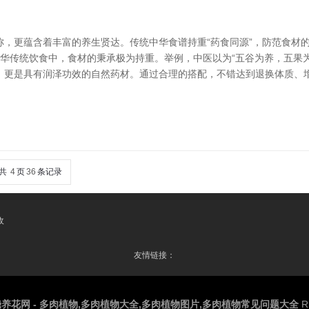
称，更蕴含着丰富的养生贤达。传统中华食谱持重“药食同源”，防范食材
中华传统饮食中，食材的秉承极为持重。举例，中医以为“五谷为养，五果
，更是具有润泽功效的自然药材。通过合理的搭配，不错达到退换体质、增
共
4
页
36
条记录
收
友情链接：
养花网 - 多肉植物,多肉植物大全,多肉植物图片,多肉植物常见问题大全
R