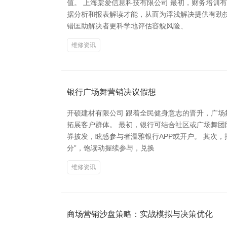
值。 上海棠爱信息科技有限公司 最初，财务培
据分析和报表解读才能，从而为浮浅解决提供有劲
错匡助解决者更科学地评估容貌风险、
维修资讯
银行广场舞营销决议假想
开硕建材有限公司 跟着全民健身意志的晋升，广
拓展客户群体。 最初，银行可结合社区或广场舞团
券披发，眩惑参与者温雅银行APP或开户。 其次
分”，饱读动握续参与，兑换
维修资讯
商场营销沙盘策略：实战模拟与决策优化