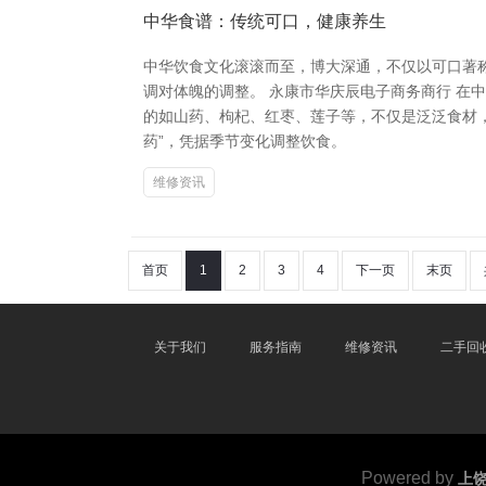
中华食谱：传统可口，健康养生
中华饮食文化滚滚而至，博大深通，不仅以可口著
调对体魄的调整。 永康市华庆辰电子商务商行 在
的如山药、枸杞、红枣、莲子等，不仅是泛泛食材
药”，凭据季节变化调整饮食。
维修资讯
首页
1
2
3
4
下一页
末页
关于我们
服务指南
维修资讯
二手回
Powered by
上饶