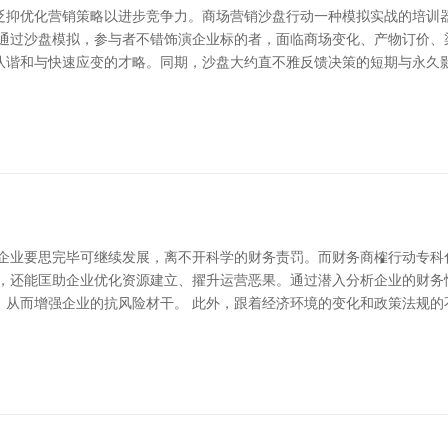
贬抑优化营销策略以进步竞争力。商场营销沙盘行动一种模拟实战的培训
 通过沙盘模拟，参与者不错饰演企业标的者，面临商场变化、产物订价、
队谐和与快速应变的才略。同期，沙盘大约直不雅反馈决策的短期与永久影
，企业要思完毕可继续发展，离不开科学的财务责罚。而财务商榷行动专科
议，还能匡助企业优化资源建立、擢升运营恶果。通过潜入分析企业的财务
，从而增强企业的抗风险材干。 此外，跟着经济环境的变化和政策法规的