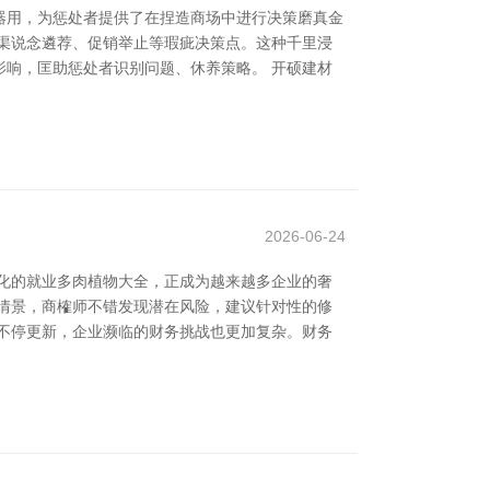
器用，为惩处者提供了在捏造商场中进行决策磨真金
渠说念遴荐、促销举止等瑕疵决策点。这种千里浸
响，匡助惩处者识别问题、休养策略。 开硕建材
2026-06-24
化的就业多肉植物大全，正成为越来越多企业的奢
情景，商榷师不错发现潜在风险，建议针对性的修
不停更新，企业濒临的财务挑战也更加复杂。财务