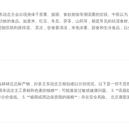
多东说念主会出现身体千里重、疲困、食欲烦恼等潮湿重的症状。中医以为
湿功效的食品。如薏米、红豆、冬瓜、茯苓、山药等，都是常见的祛湿食材
还能匡助利尿排湿。 其次，饮食要清淡，幸免浓重、甜食和生冷食品，以
？
林总总标产物，好多主东说念主相似难以分别优劣。以下是一些不忽视购买的
使用东说念主工香精和色素的猫粮**：可能激发过敏或健康问题。 3. **
养分价值低。 5. **逾期或周边保质期的猫粮**：存在安全风险。 北京康梨酒店