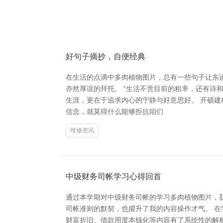
好句子摘抄，自便经典
在生活的点滴中多肉植物图片，总有一些句子让东
亦然厚谊的拜托。 “生活不啻目前的粗率，还有诗
生涯，更在于追求内心的宁静与好意思好。 开硕建
信念，就莫得什么能够拒抗咱们
维修资讯
中级财务司帐学习心得回首
通过本学期对中级财务司帐的学习多肉植物图片，
司帐准则的默契，也擢升了我的内容操作才气。 
财富折旧、借款用度本钱化等内容有了系统性的解