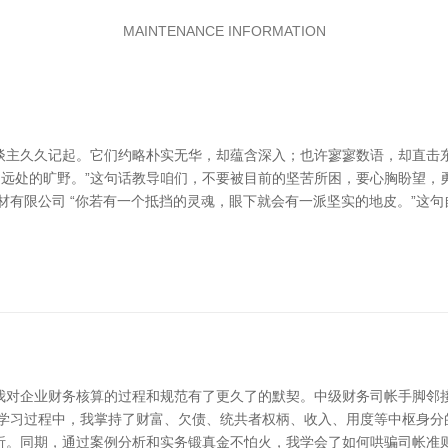
MAINTENANCE INFORMATION
谈主久久记起。它们约略朴实无华，却蕴含深入；也许寥寥数语，却直击
和远处的旷野。”这句话教导咱们，不要被目前的坚苦所困，要心胸盼望
材有限公司 “你若有一个抵挡的灵魂，眼下就会有一派坚实的地皮。”这
我对企业财务核算的过程和规范有了更久了的默契。中级财务司帐手脚邻
在学习过程中，我掌持了财富、欠债、统共者权柄、收入、用度等中枢身分
析。同期，通过案例分析和实务锻真金不怕火，我学会了如何哄骗司帐准