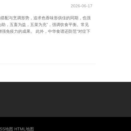
2026-06-17
的搭配与烹调形势，追求色香味形俱佳的同期，也强
为助，五畜为益，五菜为充”，强调饮食平衡。常见
强免疫力的成果。 此外，中华食谱还防范“对症下
SS地图
HTML地图