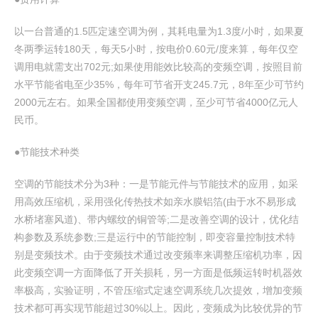
以一台普通的1.5匹定速空调为例，其耗电量为1.3度/小时，如果夏
冬两季运转180天，每天5小时，按电价0.60元/度来算，每年仅空
调用电就需支出702元;如果使用能效比较高的变频空调，按照目前
水平节能省电至少35%，每年可节省开支245.7元，8年至少可节约
2000元左右。如果全国都使用变频空调，至少可节省4000亿元人
民币。
●节能技术种类
空调的节能技术分为3种：一是节能元件与节能技术的应用，如采
用高效压缩机，采用强化传热技术如亲水膜铝箔(由于水不易形成
水桥堵塞风道)、带内螺纹的铜管等;二是改善空调的设计，优化结
构参数及系统参数;三是运行中的节能控制，即变容量控制技术特
别是变频技术。由于变频技术通过改变频率来调整压缩机功率，因
此变频空调一方面降低了开关损耗，另一方面是低频运转时机器效
率极高，实验证明，不管压缩式定速空调系统几次提效，增加变频
技术都可再实现节能超过30%以上。因此，变频成为比较优异的节