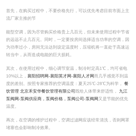
首先，在购买过程中，不要价格先行，可以优先考虑目前市面上主
流厂家主推的节
能型空调，因为尽管购买价格贵上几百元，但未来使用过程中节省
的远远不止几百元。同时，一定要按房间选择适当功率的空调，因
为功率过小，房间无法达到设定温度时，压缩机将一直处于高速运
转当中，从而造成电能的巨大损耗。
其次，在使用过程中，细心调节室温，制冷时定高1℃，均可省电
10%以上，
襄阳招聘网-襄阳英才网-襄阳人才网
而几乎感觉不到温
度的差别。按照专家推荐的空调温度：夏天25℃-28℃为科学，
餐
饮管理 北京禾安华餐饮管理有限公司
既给人体带来舒适性，
九江
泵阀网-泵阀供应商，泵阀价格，泵阀公司-泵阀网
又是节能的优先
温度。
再次，在空调的维护过程中，空调过滤网应该经常清洗，否则网罩
堵塞也会影响制冷效果。