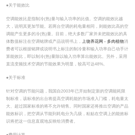
●关于能效比
空调能效比是指制冷(热)量与输入功率的比值。空调的能效比越
大，说明其更加节能。若两台空调的耗电量相同，则能效比高的空
调能产生更多的冷(热)量。目前，绝大多数厂家并未把能效比的具
体数值标注在空调铭牌或产品说明书上，
上饶养花网 - 多肉植物
消
费者可以根据铭牌或说明书上标注的制冷量和输入功率自己动手计
算能效比，即以制冷(热)量除以输入功率算出能效比。另外，采用
直流变频技术空调的节能效果为明显，较高可达48%。
●关于标准
针对空调的节能问题，我国自2003年已开始制定新的空调能耗限
制标准，该标准的出台将提高空调耗能的市场准入门槛，耗电量太
大、超过国家标准的将不允许销售。同时国家还将推出空调的产品
能效标识，把空调从节能到耗电分为几级，粘贴在空调上的能效标
识将把这一信息直观地反映给消费者。
●费用计算